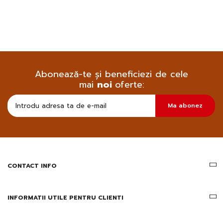
Abonează-te și beneficiezi de cele
mai
noi
oferte:
Doresc
Ma abonez
sa
primesc
pe
email
informatii
despre
produsele
CONTACT INFO
si
ofertele
Gridsport
INFORMATII UTILE PENTRU CLIENTI