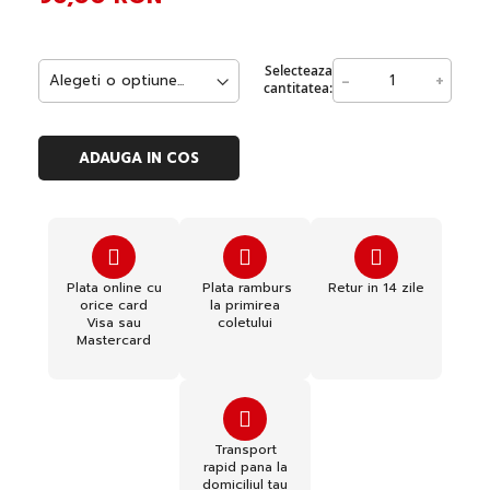
Selecteaza
-
+
cantitatea:
ADAUGA IN COS
Plata online cu
Plata ramburs
Retur in 14 zile
orice card
la primirea
Visa sau
coletului
Mastercard
Transport
rapid pana la
domiciliul tau