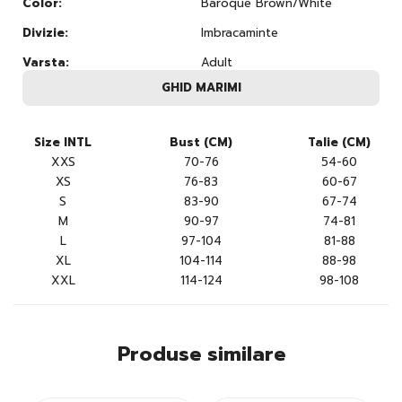
Color:
Baroque Brown/White
Divizie:
Imbracaminte
Varsta:
Adult
GHID MARIMI
Size INTL
Bust (CM)
Talie (CM)
XXS
70-76
54-60
XS
76-83
60-67
S
83-90
67-74
M
90-97
74-81
L
97-104
81-88
XL
104-114
88-98
XXL
114-124
98-108
Produse similare