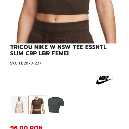
TRICOU NIKE W NSW TEE ESSNTL
Skip
to
SLIM CRP LBR FEMEI
the
beginning
SKU
FB2873-237
of
the
images
gallery
96,00 RON