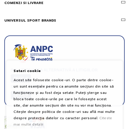
COMENZI SI LIVRARE
UNIVERSUL SPORT BRANDS
SOLUȚIONAREA ALTERNATIVĂ A LITIGIILOR
Setari cookie
DETALII
Acest site foloseste cookie-uri. O parte dintre cookie-
uri sunt esențiale pentru ca anumite secțiuni din site să
SOLUȚIONAREA ONLINE A LITIGIILOR
funcționeze și au fost deja setate. Puteți șterge sau
DETALII
bloca toate cookie-urile pe care le folosește acest
site, dar anumite secțiuni din site nu vor mai funcționa.
Citește despre politica de cookie-uri sau află mai multe
despre protecția datelor cu caracter personal.
Citeste
mai multe detalii