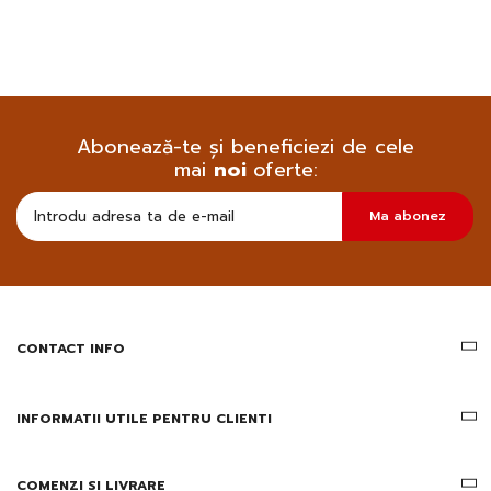
Abonează-te și beneficiezi de cele
mai
noi
oferte:
Doresc
Ma abonez
sa
primesc
pe
email
informatii
despre
produsele
CONTACT INFO
si
ofertele
Gridsport
INFORMATII UTILE PENTRU CLIENTI
COMENZI SI LIVRARE