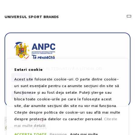
UNIVERSUL SPORT BRANDS
SOLUȚIONAREA ALTERNATIVĂ A LITIGIILOR
Setari cookie
DETALII
Acest site foloseste cookie-uri. O parte dintre cookie-
uri sunt esențiale pentru ca anumite secțiuni din site să
SOLUȚIONAREA ONLINE A LITIGIILOR
funcționeze și au fost deja setate. Puteți șterge sau
DETALII
bloca toate cookie-urile pe care le folosește acest
site, dar anumite secțiuni din site nu vor mai funcționa.
Citește despre politica de cookie-uri sau află mai multe
despre protecția datelor cu caracter personal.
Citeste
mai multe detalii
ACCEPTA TOATE
Respinge
Arata mai multe