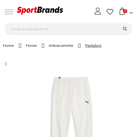
0
Home
Femei
Imbracaminte
Pantaloni
Skip
to
the
end
of
the
images
gallery