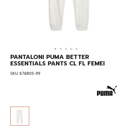
PANTALONI PUMA BETTER
Skip
to
ESSENTIALS PANTS CL FL FEMEI
the
beginning
SKU
676805-99
of
the
images
gallery