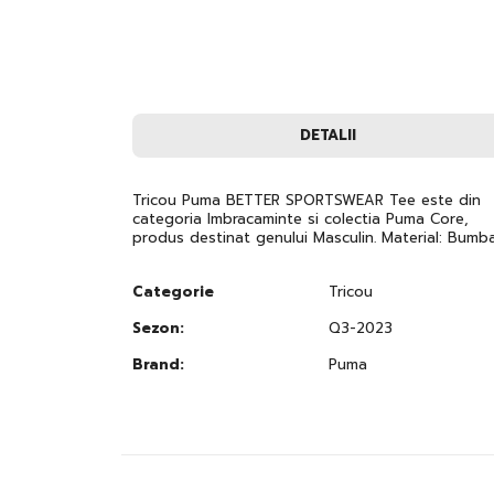
to
the
beginning
of
the
images
gallery
DETALII
Tricou Puma BETTER SPORTSWEAR Tee este din
categoria Imbracaminte si colectia Puma Core,
produs destinat genului Masculin. Material: Bumb
Categorie
Tricou
Sezon:
Q3-2023
Brand:
Puma