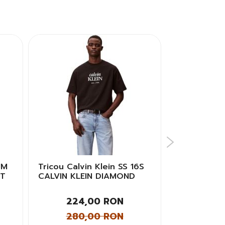
JM
Tricou Calvin Klein SS 16S
Tricou Puma
XT
CALVIN KLEIN DIAMOND
Barbati
GRAP Barbati
224,00 RON
82,
280,00 RON
150