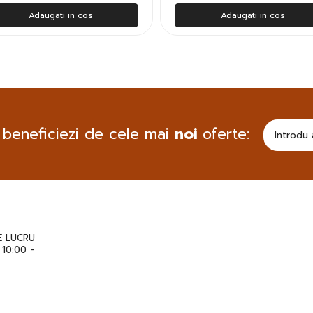
Adaugati in cos
Adaugati in cos
 beneficiezi de cele mai
noi
oferte:
 LUCRU
: 10:00 -