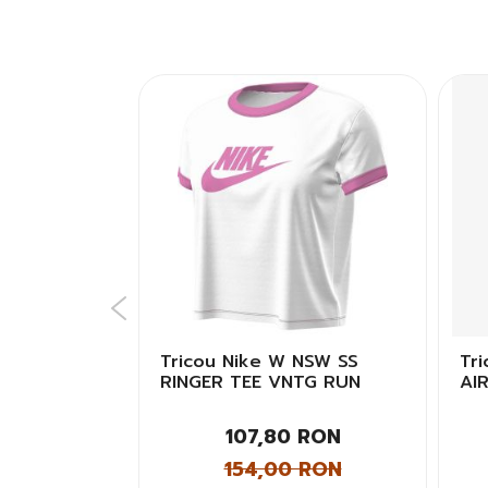
SS GRAPHIC
Tricou Nike W NSW SS
Tr
ei
RINGER TEE VNTG RUN
AI
Femei
 RON
107,80 RON
 RON
154,00 RON