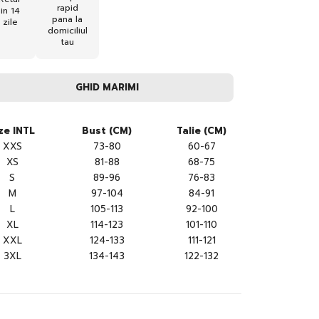
rapid
in 14
pana la
zile
domiciliul
tau
GHID MARIMI
ze INTL
Bust (CM)
Talie (CM)
XXS
73-80
60-67
XS
81-88
68-75
S
89-96
76-83
M
97-104
84-91
L
105-113
92-100
XL
114-123
101-110
XXL
124-133
111-121
3XL
134-143
122-132