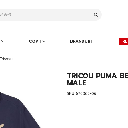
Cauta
COPII
BRANDURI
RE
Tricouri
TRICOU PUMA B
MALE
SKU
676062-06