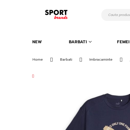
Mergeti
la
Continut
NEW
BARBATI
FEMEI
Home
Barbati
Imbracaminte
Skip
to
the
end
of
the
images
gallery