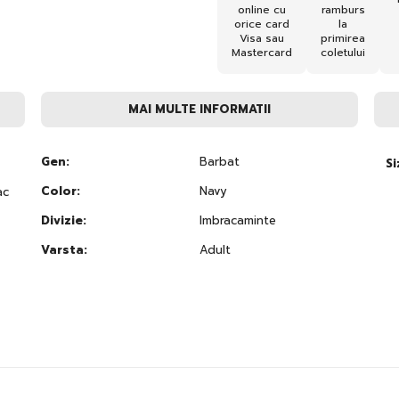
online cu
ramburs
orice card
la
Visa sau
primirea
Mastercard
coletului
MAI MULTE INFORMATII
Gen:
Barbat
Si
Color:
Navy
ac
Divizie:
Imbracaminte
Varsta:
Adult