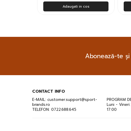
n cos
Adaugati in cos
Abonează-te și
CONTACT INFO
E-MAIL:
customer.support@sport-
PROGRAM DE
brands.ro
Luni - Vineri
TELEFON:
0722.688.645
17:00