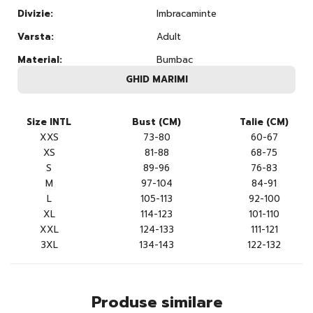
Divizie:
Imbracaminte
Varsta:
Adult
Material:
Bumbac
GHID MARIMI
Size INTL
Bust (CM)
Talie (CM)
XXS
73-80
60-67
XS
81-88
68-75
S
89-96
76-83
M
97-104
84-91
L
105-113
92-100
XL
114-123
101-110
XXL
124-133
111-121
3XL
134-143
122-132
Produse similare