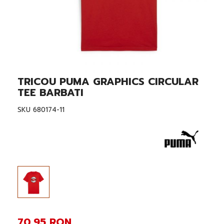
TRICOU PUMA GRAPHICS CIRCULAR
Skip
to
TEE BARBATI
the
beginning
SKU
680174-11
of
the
images
gallery
70,95 RON