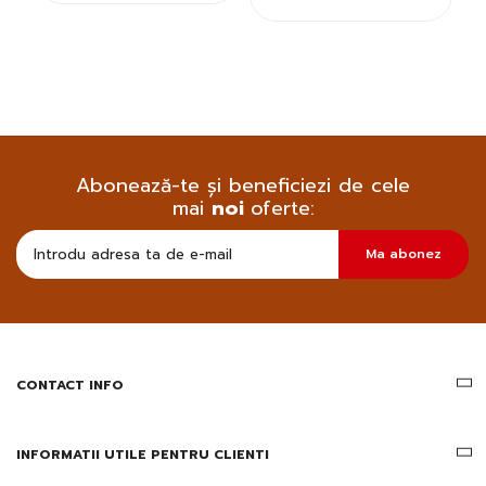
Abonează-te și beneficiezi de cele
mai
noi
oferte:
Doresc
Ma abonez
sa
primesc
pe
email
informatii
despre
produsele
CONTACT INFO
si
ofertele
Gridsport
INFORMATII UTILE PENTRU CLIENTI