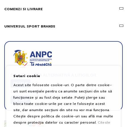
COMENZI SI LIVRARE
UNIVERSUL SPORT BRANDS
SOLUȚIONAREA ALTERNATIVĂ A LITIGIILOR
Setari cookie
DETALII
Acest site foloseste cookie-uri. O parte dintre cookie-
uri sunt esențiale pentru ca anumite secțiuni din site să
SOLUȚIONAREA ONLINE A LITIGIILOR
funcționeze și au fost deja setate. Puteți șterge sau
DETALII
bloca toate cookie-urile pe care le folosește acest
site, dar anumite secțiuni din site nu vor mai funcționa.
Citește despre politica de cookie-uri sau află mai multe
despre protecția datelor cu caracter personal.
Citeste