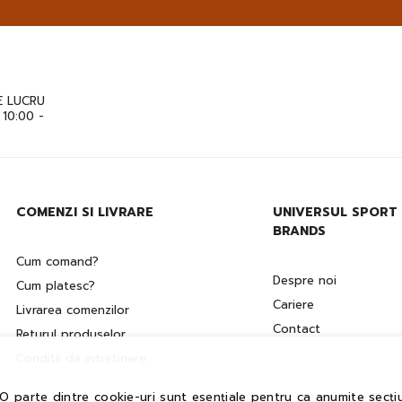
 LUCRU
: 10:00 -
COMENZI SI LIVRARE
UNIVERSUL SPORT
BRANDS
Cum comand?
Despre noi
Cum platesc?
Cariere
Livrarea comenzilor
Contact
Returul produselor
Conditii de intretinere
 O parte dintre cookie-uri sunt esențiale pentru ca anumite secțiu