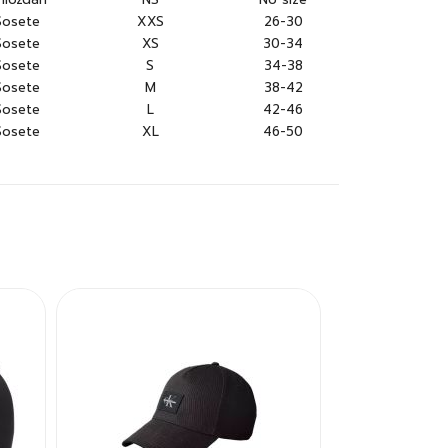
Sosete
XXS
26-30
Sosete
XS
30-34
Sosete
S
34-38
Sosete
M
38-42
Sosete
L
42-46
Sosete
XL
46-50