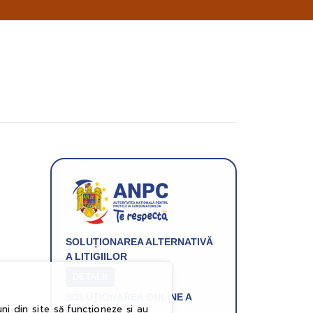
pe
email
informatii
despre
produsele
si
ofertele
Gridsport
SOLUȚIONAREA ALTERNATIVĂ
A LITIGIILOR
DETALII
SOLUȚIONAREA ONLINE A
ni din site să funcționeze și au
LITIGIILOR