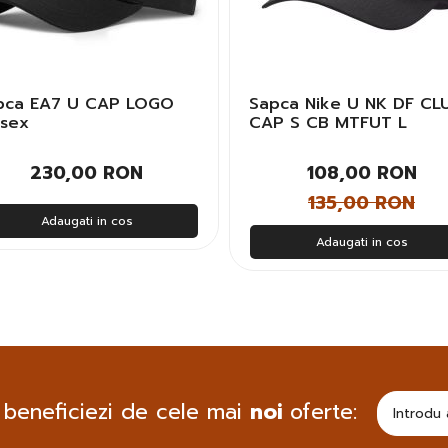
pca EA7 U CAP LOGO
Sapca Nike U NK DF CL
isex
CAP S CB MTFUT L
230,00 RON
108,00 RON
135,00 RON
Adaugati in cos
Adaugati in cos
 beneficiezi de cele mai
noi
oferte: