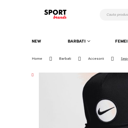
Mergeti
la
Continut
NEW
BARBATI
FEMEI
Home
Barbati
Accesorii
Sep
Skip
to
the
end
of
the
images
gallery