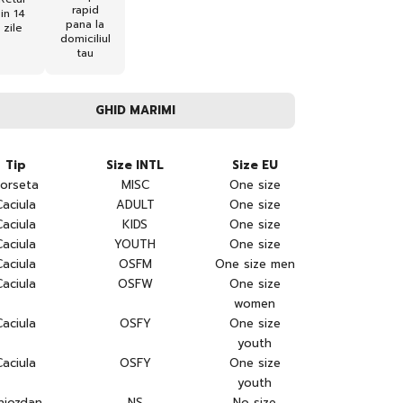
rapid
in 14
pana la
zile
domiciliul
tau
GHID MARIMI
Tip
Size INTL
Size EU
orseta
MISC
One size
Caciula
ADULT
One size
Caciula
KIDS
One size
Caciula
YOUTH
One size
Caciula
OSFM
One size men
Caciula
OSFW
One size
women
Caciula
OSFY
One size
youth
Caciula
OSFY
One size
youth
hiozdan
NS
No size