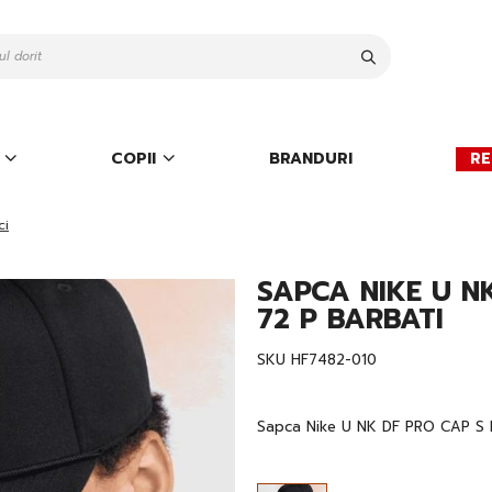
Cauta
COPII
BRANDURI
RE
ci
SAPCA NIKE U N
72 P BARBATI
SKU
HF7482-010
Sapca Nike U NK DF PRO CAP S 