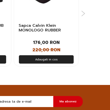
UB
Sapca Calvin Klein
Sapca New 
MONOLOGO RUBBER
FLAWLESS 
PATCH BB CAP Unisex
Barbati
176,00 RON
104
220,00 RON
130
Adaugati in cos
Adau
Doresc
Ma abonez
sa
primesc