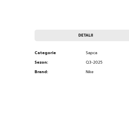
to
the
beginning
of
the
images
gallery
DETALII
Categorie
Sapca
Sezon:
Q3-2025
Brand:
Nike