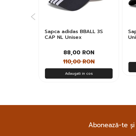
N FUTURA
Sapca adidas BBALL 3S
Sa
P Copii
CAP NL Unisex
Un
 RON
88,00 RON
 RON
110,00 RON
n cos
Adaugati in cos
Abonează-te și