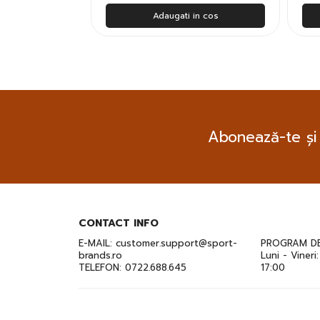
n cos
Adaugati in cos
Abonează-te și
CONTACT INFO
E-MAIL:
customer.support@sport-
PROGRAM DE
brands.ro
Luni - Vineri
TELEFON:
0722.688.645
17:00