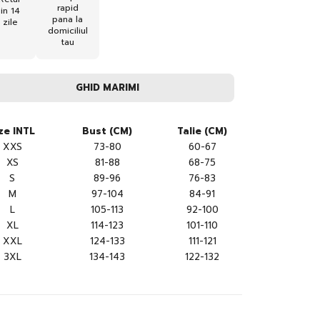
rapid
in 14
pana la
zile
domiciliul
tau
GHID MARIMI
ze INTL
Bust (CM)
Talie (CM)
XXS
73-80
60-67
XS
81-88
68-75
S
89-96
76-83
M
97-104
84-91
L
105-113
92-100
XL
114-123
101-110
XXL
124-133
111-121
3XL
134-143
122-132