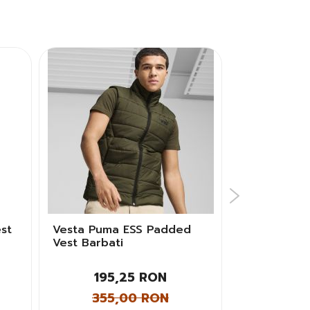
st
Vesta Puma ESS Padded
Vesta EA7 
Vest Barbati
Vest Femal
TNF8Z-020
195,25 RON
464
355,00 RON
664