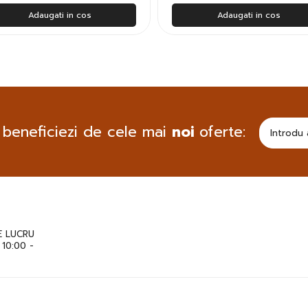
Adaugati in cos
Adaugati in cos
 beneficiezi de cele mai
noi
oferte:
 LUCRU
: 10:00 -