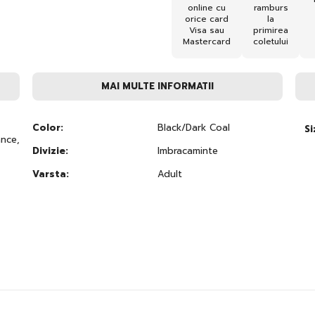
online cu
ramburs
orice card
la
Visa sau
primirea
Mastercard
coletului
MAI MULTE INFORMATII
Color:
Black/Dark Coal
Si
ance,
Divizie:
Imbracaminte
Varsta:
Adult