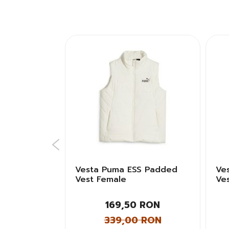
DOWN
Vesta Puma ESS Padded
Ve
arbati
Vest Female
Ve
 RON
169,50 RON
0 RON
339,00 RON