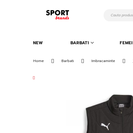
Mergeti
la
Continut
NEW
BARBATI
FEMEI
Home
Barbati
Imbracaminte
Skip
to
the
end
of
the
images
gallery