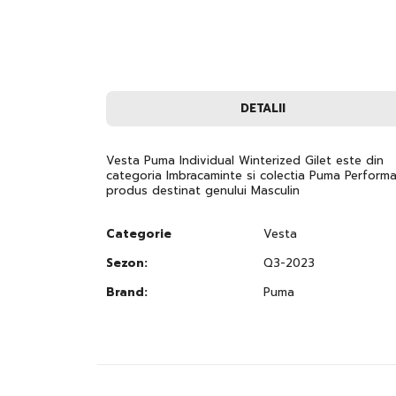
to
the
beginning
of
the
images
gallery
DETALII
Vesta Puma Individual Winterized Gilet este din
categoria Imbracaminte si colectia Puma Perform
produs destinat genului Masculin
Categorie
Vesta
Sezon:
Q3-2023
Brand:
Puma