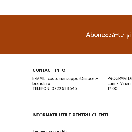
Abonează-te și
CONTACT INFO
E-MAIL:
customer.support@sport-
PROGRAM DE
brands.ro
Luni - Vineri
TELEFON:
0722.688.645
17:00
INFORMATII UTILE PENTRU CLIENTI
Termeni si conditii