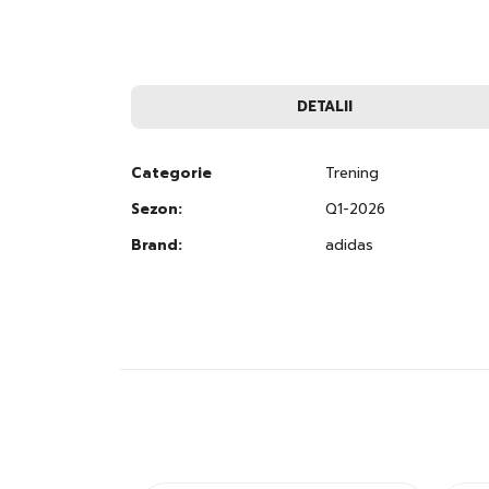
to
the
beginning
of
the
images
DETALII
gallery
Categorie
Trening
Sezon:
Q1-2026
Brand:
adidas