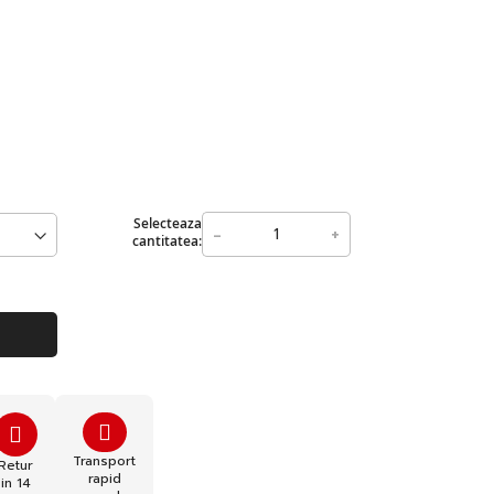
Selecteaza
-
+
cantitatea:
Transport
Retur
rapid
in 14