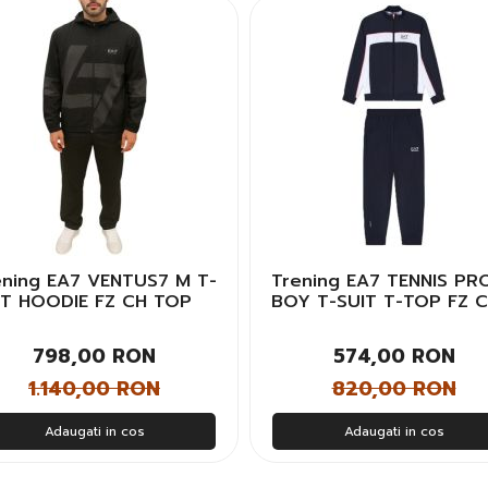
ening EA7 VENTUS7 M T-
Trening EA7 TENNIS PR
IT HOODIE FZ CH TOP
BOY T-SUIT T-TOP FZ 
bati
PL Unisex Copii
798,00 RON
574,00 RON
1.140,00 RON
820,00 RON
Adaugati in cos
Adaugati in cos