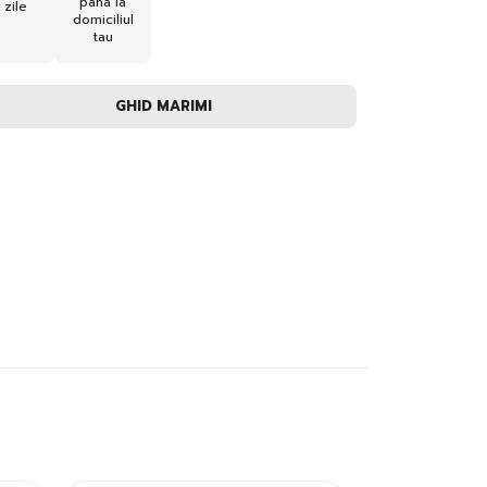
pana la
zile
domiciliul
tau
GHID MARIMI