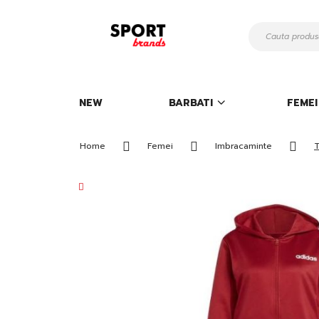
Mergeti
la
Continut
NEW
BARBATI
FEMEI
Home
Femei
Imbracaminte
T
Skip
to
the
end
of
the
images
gallery