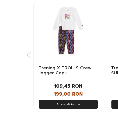
IT FZ CH
Trening X TROLLS Crew
Tr
Jogger Copii
SU
Bar
 RON
109,45 RON
 RON
199,00 RON
n cos
Adaugati in cos