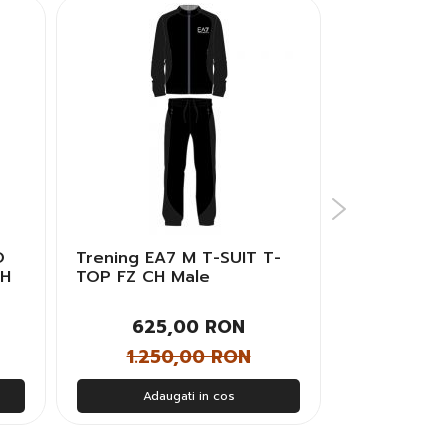
O
Trening EA7 M T-SUIT T-
Trening ad
CH
TOP FZ CH Male
TS Barbati
625,00 RON
280
1.250,00 RON
400
Adaugati in cos
Adau