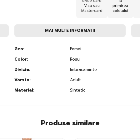
orice card
la
Visa sau
primirea
Mastercard
coletului
MAI MULTE INFORMATII
Gen:
Femei
Color:
Rosu
Divizie:
Imbracaminte
Varsta:
Adult
Material:
Sintetic
Produse similare