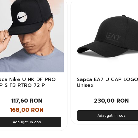
pca Nike U NK DF PRO
Sapca EA7 U CAP LOG
P S FB RTRO 72 P
Unisex
bati
117,60 RON
230,00 RON
168,00 RON
Adaugati in cos
Adaugati in cos