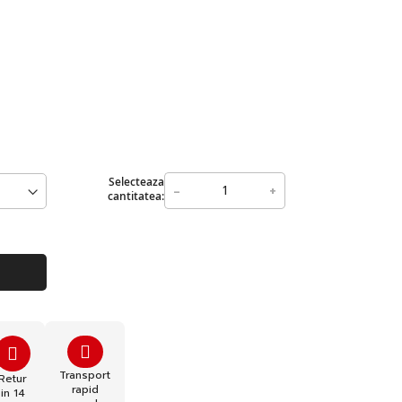
Selecteaza
-
+
cantitatea:
Transport
Retur
rapid
in 14