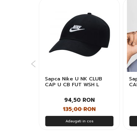
Klein MONO
Sapca Nike U NK CLUB
Sa
AP Unisex
CAP U CB FUT WSH L
CA
Unisex
Bar
 RON
94,50 RON
 RON
135,00 RON
n cos
Adaugati in cos