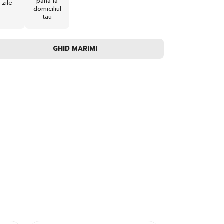
pana la
zile
domiciliul
tau
GHID MARIMI