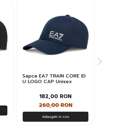
O
Sapca EA7 TRAIN CORE ID
Sapca EA7 
U LOGO CAP Unisex
EVOLUTION
182,00 RON
266
260,00 RON
380
Adaugati in cos
Adau