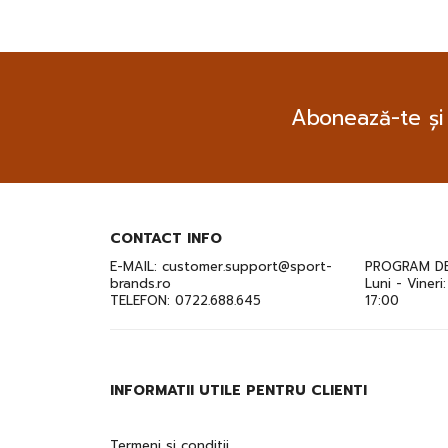
Abonează-te și
CONTACT INFO
E-MAIL:
customer.support@sport-
PROGRAM DE
brands.ro
Luni - Vineri
TELEFON:
0722.688.645
17:00
INFORMATII UTILE PENTRU CLIENTI
Termeni si conditii