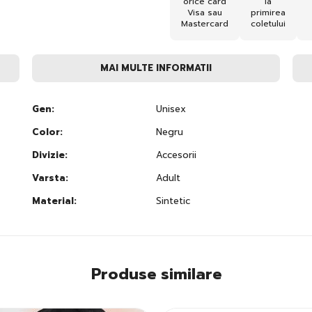
orice card
la
Visa sau
primirea
Mastercard
coletului
MAI MULTE INFORMATII
Gen:
Unisex
Color:
Negru
Divizie:
Accesorii
Varsta:
Adult
Material:
Sintetic
Produse similare