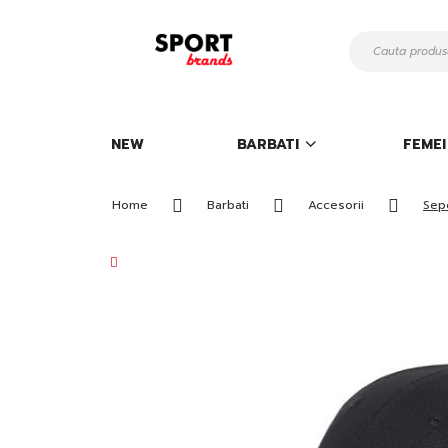
Mergeti
la
Continut
NEW
BARBATI
FEMEI
Home
Barbati
Accesorii
Sep
Skip
to
the
end
of
the
images
gallery