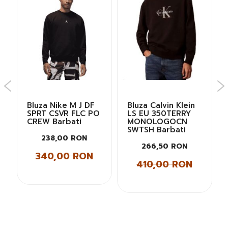
T
Bluza Nike M J DF
Bluza Calvin Klein
SPRT CSVR FLC PO
LS EU 350TERRY
CREW Barbati
MONOLOGOCN
SWTSH Barbati
238,00 RON
266,50 RON
340,00 RON
410,00 RON