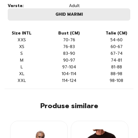
Varsta:
Adult
GHID MARIMI
Size INTL
Bust (CM)
Talie (CM)
XXS
70-76
54-60
XS
76-83
60-67
S
83-90
67-74
M
90-97
74-81
L
97-104
81-88
XL
104-114
88-98
XXL
114-124
98-108
Produse similare