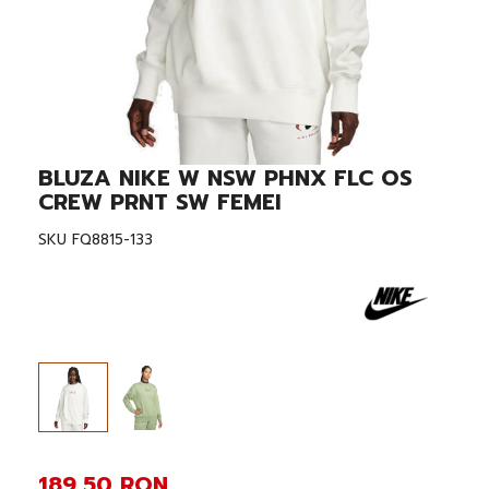
BLUZA NIKE W NSW PHNX FLC OS
Skip
to
CREW PRNT SW FEMEI
the
beginning
SKU
FQ8815-133
of
the
images
gallery
189,50 RON