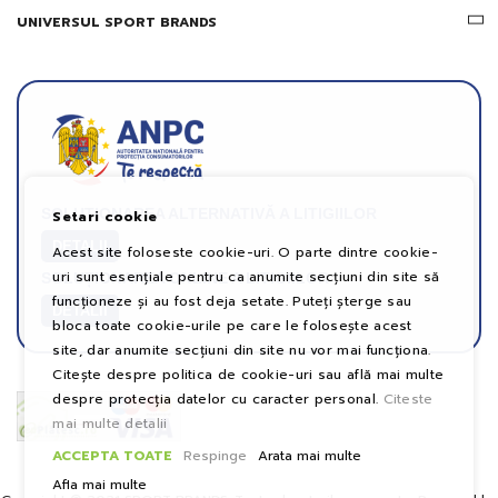
UNIVERSUL SPORT BRANDS
SOLUȚIONAREA ALTERNATIVĂ A LITIGIILOR
Setari cookie
DETALII
Acest site foloseste cookie-uri. O parte dintre cookie-
uri sunt esențiale pentru ca anumite secțiuni din site să
SOLUȚIONAREA ONLINE A LITIGIILOR
funcționeze și au fost deja setate. Puteți șterge sau
DETALII
bloca toate cookie-urile pe care le folosește acest
site, dar anumite secțiuni din site nu vor mai funcționa.
Citește despre politica de cookie-uri sau află mai multe
despre protecția datelor cu caracter personal.
Citeste
mai multe detalii
ACCEPTA TOATE
Respinge
Arata mai multe
Afla mai multe