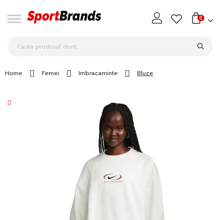
0
Home
Femei
Imbracaminte
Bluze
Skip
to
the
end
of
the
images
gallery