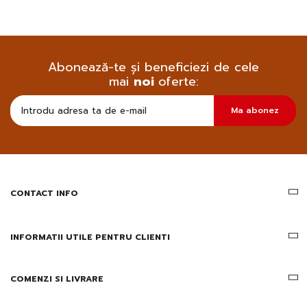
Abonează-te și beneficiezi de cele
mai
noi
oferte:
Doresc
Ma abonez
sa
primesc
pe
email
informatii
despre
produsele
CONTACT INFO
si
ofertele
Gridsport
INFORMATII UTILE PENTRU CLIENTI
COMENZI SI LIVRARE