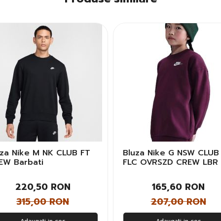
uza Nike M NK CLUB FT
Bluza Nike G NSW CLUB
EW Barbati
FLC OVRSZD CREW LBR
Copii
220,50 RON
165,60 RON
315,00 RON
207,00 RON
Adaugati in cos
Adaugati in cos