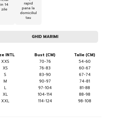
rapid
in 14
pana la
zile
domiciliul
tau
GHID MARIMI
ze INTL
Bust (CM)
Talie (CM)
XXS
70-76
54-60
XS
76-83
60-67
S
83-90
67-74
M
90-97
74-81
L
97-104
81-88
XL
104-114
88-98
XXL
114-124
98-108