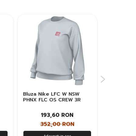
Bluza Nike LFC W NSW
Bluza Puma
PHNX FLC OS CREW 3R
Barbati
Femei
193,60 RON
143
352,00 RON
260
Adaugati in cos
Adau