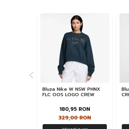
NSW CLUB
Bluza Nike W NSW PHNX
Bl
arbati
FLC OOS LOGO CREW
CR
Femei
 RON
180,95 RON
 RON
329,00 RON
n cos
Adaugati in cos