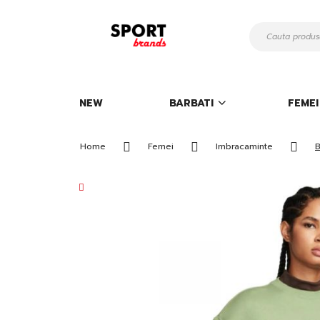
Mergeti
la
Continut
NEW
BARBATI
FEMEI
Home
Femei
Imbracaminte
B
Skip
to
the
end
of
the
images
gallery