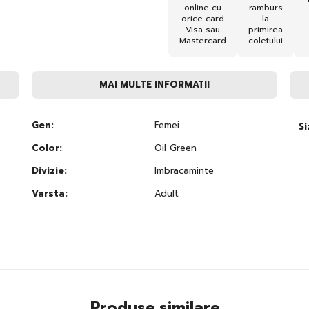
online cu
ramburs
orice card
la
Visa sau
primirea
Mastercard
coletului
MAI MULTE INFORMATII
Gen:
Femei
Si
Color:
Oil Green
Divizie:
Imbracaminte
Varsta:
Adult
Produse similare