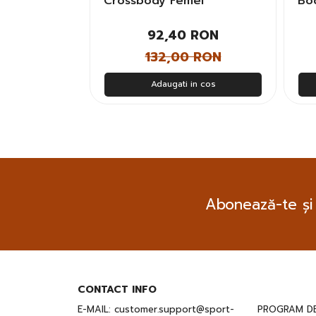
rbati
Crossbody Femei
Bo
 RON
92,40 RON
 RON
132,00 RON
n cos
Adaugati in cos
Abonează-te și
CONTACT INFO
E-MAIL:
customer.support@sport-
PROGRAM DE