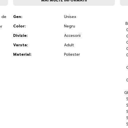
MAI MULTE INFORMATII
a de
Gen:
Unisex
B
Color:
Negru
er
Divizie:
Accesorii
Varsta:
Adult
Material:
Poliester
G