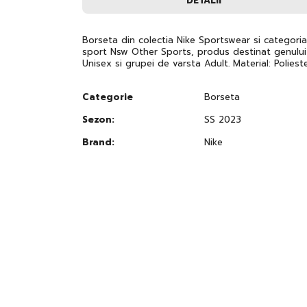
DETALII
to
the
beginning
of
Borseta din colectia Nike Sportswear si categori
the
sport Nsw Other Sports, produs destinat genului
images
Unisex si grupei de varsta Adult. Material: Poliest
gallery
Categorie
Borseta
Sezon:
SS 2023
Brand:
Nike