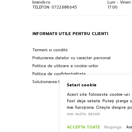
brands.ro
Luni - Vineri
TELEFON:
0722.688.645
17:00
INFORMATII UTILE PENTRU CLIENTI
Termeni si conditii
Prelucrarea datelor cu caracter personal
Politica de utilizare a cookie-urilor
Politica de confidentialitate
Solutionarea litigiilor
Setari cookie
Acest site foloseste cookie-uri.
fost deja setate. Puteți șterge 
mai funcționa. Citește despre po
mai multe detalii
ACCEPTA TOATE
Respinge
Ar