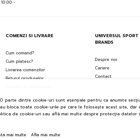
: 10:00 -
COMENZI SI LIVRARE
UNIVERSUL SPORT
BRANDS
Cum comand?
Despre noi
Cum platesc?
Cariere
Livrarea comenzilor
Contact
Returul produselor
Conditii de intretinere
 O parte dintre cookie-uri sunt esențiale pentru ca anumite secțiu
sau bloca toate cookie-urile pe care le folosește acest site, dar 
litica de cookie-uri sau află mai multe despre protecția datelor 
ata mai multe
Afla mai multe