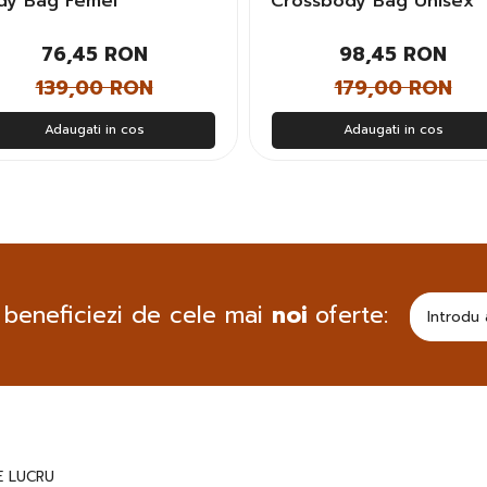
dy Bag Femei
Crossbody Bag Unisex
76,45 RON
98,45 RON
139,00 RON
179,00 RON
Adaugati in cos
Adaugati in cos
 beneficiezi de cele mai
noi
oferte:
 LUCRU