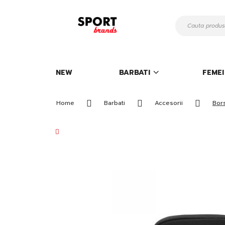
Mergeti
la
Continut
NEW
BARBATI
FEMEI
Home
Barbati
Accesorii
Bor
Skip
to
the
end
of
the
images
gallery