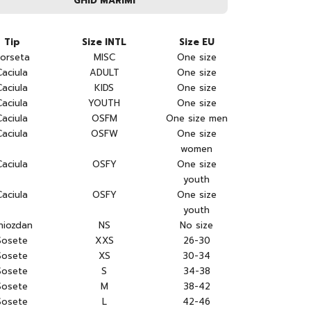
GHID MARIMI
Tip
Size INTL
Size EU
orseta
MISC
One size
Caciula
ADULT
One size
Caciula
KIDS
One size
Caciula
YOUTH
One size
Caciula
OSFM
One size men
Caciula
OSFW
One size
women
Caciula
OSFY
One size
youth
Caciula
OSFY
One size
youth
hiozdan
NS
No size
Sosete
XXS
26-30
Sosete
XS
30-34
Sosete
S
34-38
Sosete
M
38-42
Sosete
L
42-46