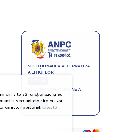
SOLUȚIONAREA ALTERNATIVĂ
A LITIGIILOR
DETALII
SOLUȚIONAREA ONLINE A
ni din site să funcționeze și au
LITIGIILOR
anumite secțiuni din site nu vor
DETALII
cu caracter personal.
Citeste