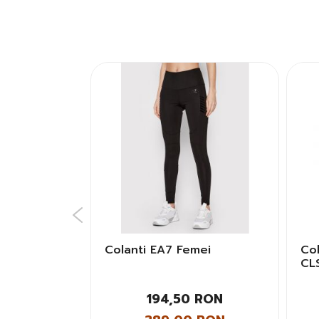
 LEGGINGS
Colanti EA7 Femei
Co
CL
Fe
 RON
194,50 RON