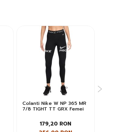
Colanti Nike W NP 365 MR
Colanti EA
7/8 TIGHT TT GRX Femei
LEGGINGS H
SEAMLESS 
179,20 RON
224