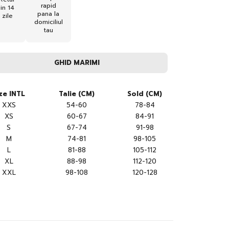
rapid
in 14
pana la
zile
domiciliul
tau
GHID MARIMI
ze INTL
Talie (CM)
Sold (CM)
XXS
54-60
78-84
XS
60-67
84-91
S
67-74
91-98
M
74-81
98-105
L
81-88
105-112
XL
88-98
112-120
XXL
98-108
120-128