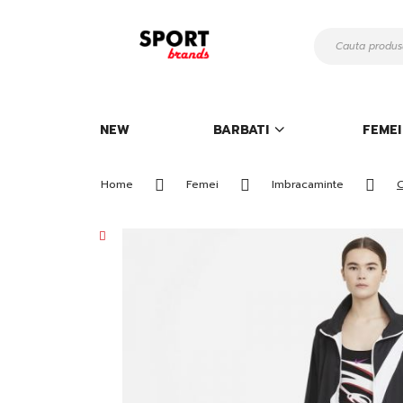
Mergeti
la
Continut
NEW
BARBATI
FEMEI
Home
Femei
Imbracaminte
C
Skip
to
the
end
of
the
images
gallery