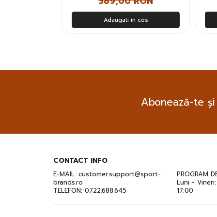
 RON
389,00 RON
n cos
Adaugati in cos
Abonează-te și
CONTACT INFO
E-MAIL:
customer.support@sport-
PROGRAM DE
brands.ro
Luni - Vineri
TELEFON:
0722.688.645
17:00