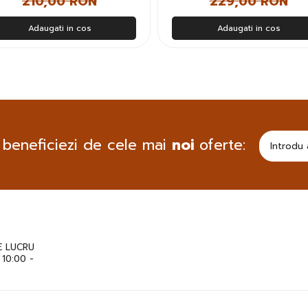
210,00 RON
229,00 RON
Adaugati in cos
Adaugati in cos
 beneficiezi de cele mai
noi
oferte:
 LUCRU
: 10:00 -