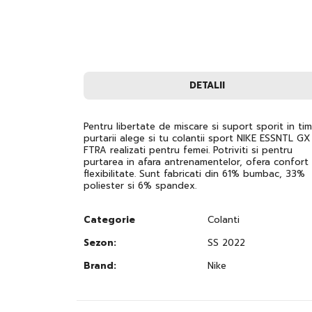
to
the
beginning
of
the
images
gallery
DETALII
Pentru libertate de miscare si suport sporit in ti
purtarii alege si tu colantii sport NIKE ESSNTL GX
FTRA realizati pentru femei. Potriviti si pentru
purtarea in afara antrenamentelor, ofera confort 
flexibilitate. Sunt fabricati din 61% bumbac, 33%
poliester si 6% spandex.
Categorie
Colanti
Sezon:
SS 2022
Brand:
Nike