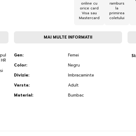
online cu
ramburs
orice card
la
Visa sau
primirea
Mastercard
coletului
MAI MULTE INFORMATII
mpul
Gen:
Femei
Si
 HR
Color:
Negru
si
Divizie:
Imbracaminte
Varsta:
Adult
Material:
Bumbac