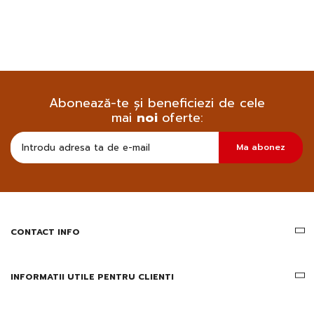
Abonează-te și beneficiezi de cele
mai
noi
oferte:
Doresc
Ma abonez
sa
primesc
pe
email
informatii
despre
produsele
CONTACT INFO
si
ofertele
Gridsport
INFORMATII UTILE PENTRU CLIENTI