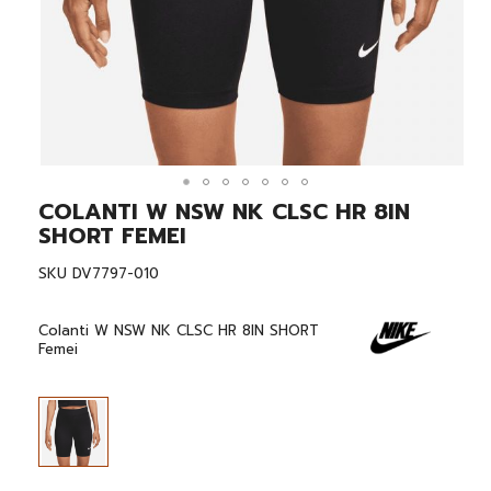
COLANTI W NSW NK CLSC HR 8IN
Skip
to
SHORT FEMEI
the
beginning
SKU
DV7797-010
of
the
images
Colanti W NSW NK CLSC HR 8IN SHORT
gallery
Femei