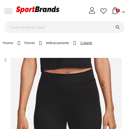
0
Home
Femei
Imbracaminte
Colanti
Skip
to
the
end
of
the
images
gallery