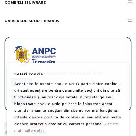
COMENZI SI LIVRARE
UNIVERSUL SPORT BRANDS
SOLUȚIONAREA ALTERNATIVĂ A LITIGIILOR
Setari cookie
DETALII
Acest site foloseste cookie-uri. O parte dintre cookie-
uri sunt esențiale pentru ca anumite secțiuni din site să
SOLUȚIONAREA ONLINE A LITIGIILOR
funcționeze și au fost deja setate. Puteți șterge sau
DETALII
bloca toate cookie-urile pe care le folosește acest
site, dar anumite secțiuni din site nu vor mai funcționa.
Citește despre politica de cookie-uri sau află mai multe
despre protecția datelor cu caracter personal.
Citeste
mai multe detalii