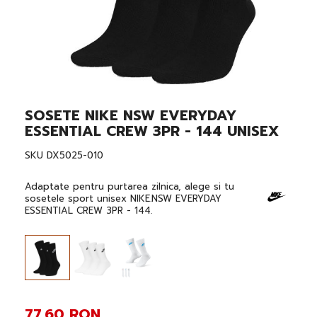
SOSETE NIKE NSW EVERYDAY
Skip
to
ESSENTIAL CREW 3PR - 144 UNISEX
the
beginning
SKU
DX5025-010
of
the
images
Adaptate pentru purtarea zilnica, alege si tu
gallery
sosetele sport unisex NIKE.NSW EVERYDAY
ESSENTIAL CREW 3PR - 144.
77,60 RON