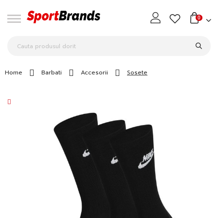
0
Home
Barbati
Accesorii
Sosete
Skip
to
the
end
of
the
images
gallery