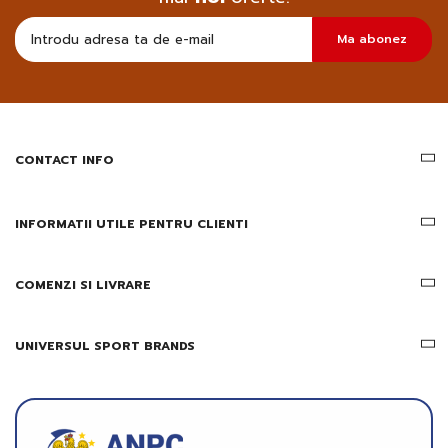
Doresc
Ma abonez
sa
primesc
pe
email
informatii
despre
produsele
CONTACT INFO
si
ofertele
Gridsport
INFORMATII UTILE PENTRU CLIENTI
COMENZI SI LIVRARE
UNIVERSUL SPORT BRANDS