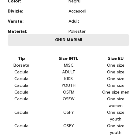
Color:
Negru
Divizie:
Accesorii
Varsta:
Adult
Material:
Poliester
GHID MARIMI
Tip
Size INTL
Size EU
Borseta
MISC
One size
Caciula
ADULT
One size
Caciula
KIDS
One size
Caciula
YOUTH
One size
Caciula
OSFM
One size men
Caciula
OSFW
One size
women
Caciula
OSFY
One size
youth
Caciula
OSFY
One size
youth