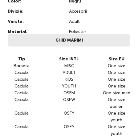
Color:
Negru
Divizie:
Accesorii
Varsta:
Adult
Material:
Poliester
GHID MARIMI
Tip
Size INTL
Size EU
Borseta
MISC
One size
Caciula
ADULT
One size
Caciula
KIDS
One size
Caciula
YOUTH
One size
Caciula
OSFM
One size men
Caciula
OSFW
One size
women
Caciula
OSFY
One size
youth
Caciula
OSFY
One size
youth