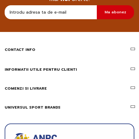
Doresc
Ma abonez
sa
primesc
pe
email
informatii
despre
produsele
CONTACT INFO
si
ofertele
Gridsport
INFORMATII UTILE PENTRU CLIENTI
COMENZI SI LIVRARE
UNIVERSUL SPORT BRANDS