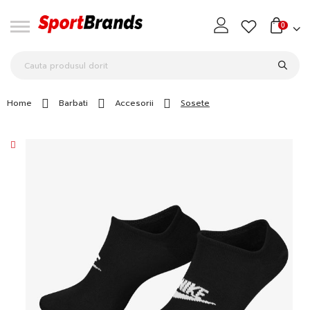
0
Home
Barbati
Accesorii
Sosete
Skip
to
the
end
of
the
images
gallery