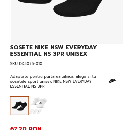
SOSETE NIKE NSW EVERYDAY
Skip
to
ESSENTIAL NS 3PR UNISEX
the
beginning
SKU
DX5075-010
of
the
images
Adaptate pentru purtarea zilnica, alege si tu
gallery
sosetele sport unisex NIKE NSW EVERYDAY
ESSENTIAL NS 3PR.
67,20 RON