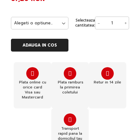
Selecteaza
-
+
cantitatea:
ADAUGA IN COS
Plata online cu
Plata ramburs
Retur in 14 zile
orice card
la primirea
Visa sau
coletului
Mastercard
Transport
rapid pana la
domiciliul tau