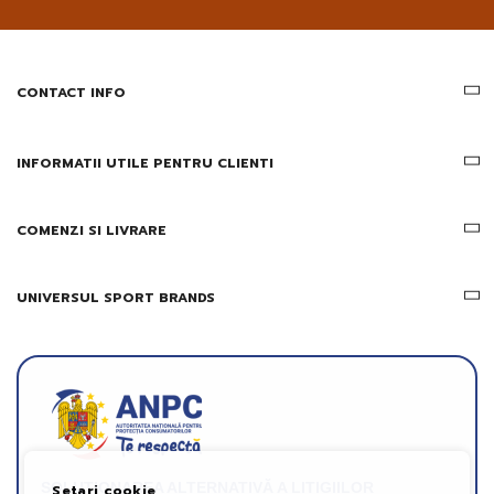
email
informatii
despre
produsele
CONTACT INFO
si
ofertele
Gridsport
INFORMATII UTILE PENTRU CLIENTI
COMENZI SI LIVRARE
UNIVERSUL SPORT BRANDS
SOLUȚIONAREA ALTERNATIVĂ A LITIGIILOR
Setari cookie