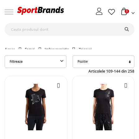
0
Acasa
Femei
Imbracaminte
Tricouri
Seta
Filtreaza
des
Articolele
109
-
144
din
258