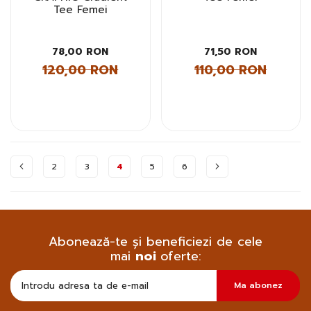
Tee Femei
78,00 RON
71,50 RON
120,00 RON
110,00 RON
Pagina
2
3
4
5
6
Abonează-te și beneficiezi de cele
mai
noi
oferte:
Doresc
Ma abonez
sa
primesc
pe