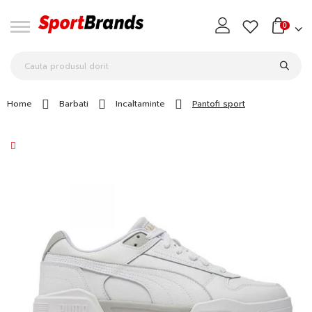
0
Home
Barbati
Incaltaminte
Pantofi sport
Skip
to
the
end
of
the
images
gallery