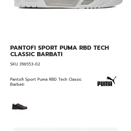
PANTOFI SPORT PUMA RBD TECH
Skip
to
CLASSIC BARBATI
the
beginning
SKU
396553-02
of
the
images
Pantofi Sport Puma RBD Tech Classic
gallery
Barbati