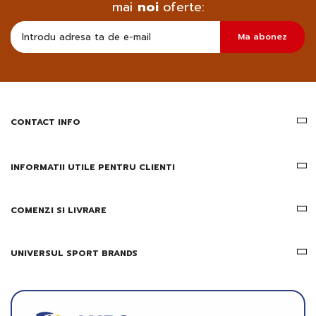
mai
noi
oferte:
Doresc
Ma abonez
sa
primesc
pe
email
informatii
despre
produsele
CONTACT INFO
si
ofertele
Gridsport
INFORMATII UTILE PENTRU CLIENTI
COMENZI SI LIVRARE
UNIVERSUL SPORT BRANDS