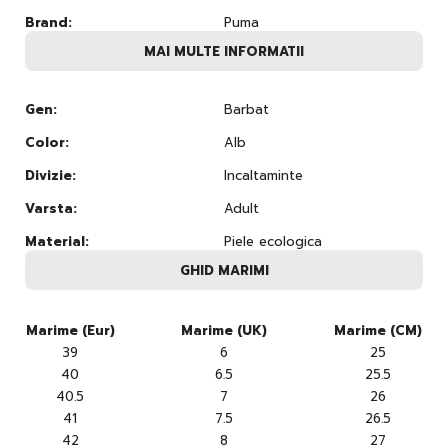
Brand:
Puma
MAI MULTE INFORMATII
Gen:
Barbat
Color:
Alb
Divizie:
Incaltaminte
Varsta:
Adult
Material:
Piele ecologica
GHID MARIMI
Marime (Eur)
Marime (UK)
Marime (CM)
39
6
25
40
6.5
25.5
40.5
7
26
41
7.5
26.5
42
8
27