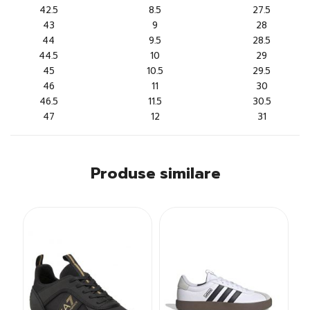
42.5
8.5
27.5
43
9
28
44
9.5
28.5
44.5
10
29
45
10.5
29.5
46
11
30
46.5
11.5
30.5
47
12
31
Produse similare