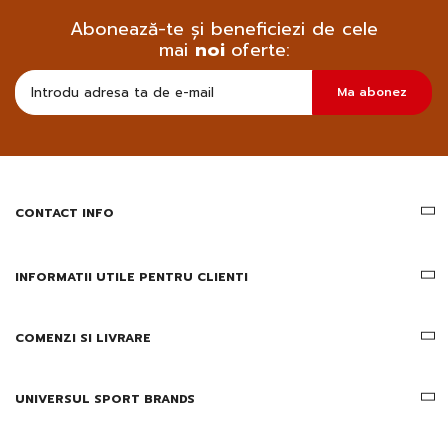
Abonează-te și beneficiezi de cele
mai
noi
oferte:
Doresc
Ma abonez
sa
primesc
pe
email
informatii
despre
produsele
CONTACT INFO
si
ofertele
Gridsport
INFORMATII UTILE PENTRU CLIENTI
COMENZI SI LIVRARE
UNIVERSUL SPORT BRANDS