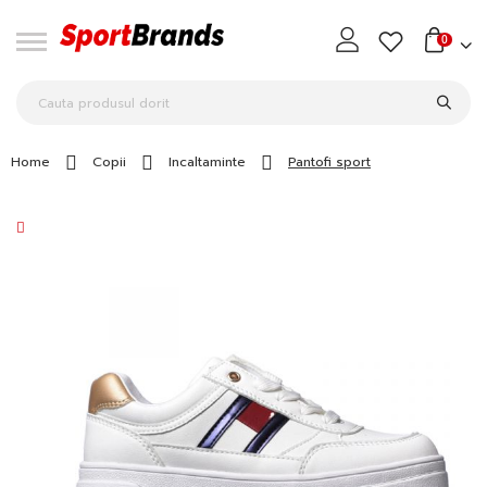
0
Home
Copii
Incaltaminte
Pantofi sport
Skip
to
the
end
of
the
images
gallery