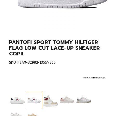
PANTOFI SPORT TOMMY HILFIGER
Skip
to
FLAG LOW CUT LACE-UP SNEAKER
the
COPII
beginning
of
SKU
T3A9-32982-1355Y265
the
images
gallery