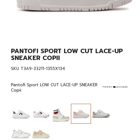
PANTOFI SPORT LOW CUT LACE-UP
Skip
to
SNEAKER COPII
the
beginning
SKU
T3A9-33211-1355X134
of
the
images
Pantofi Sport LOW CUT LACE-UP SNEAKER
gallery
Copii