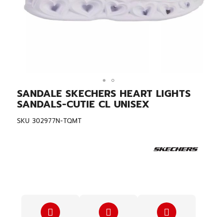
SANDALE SKECHERS HEART LIGHTS
Skip
to
SANDALS-CUTIE CL UNISEX
the
beginning
SKU
302977N-TQMT
of
the
images
gallery