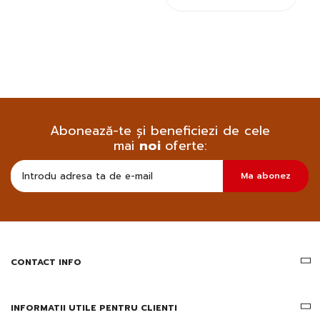
Abonează-te și beneficiezi de cele
mai
noi
oferte:
Doresc
Ma abonez
sa
primesc
pe
email
informatii
despre
produsele
CONTACT INFO
si
ofertele
Gridsport
INFORMATII UTILE PENTRU CLIENTI