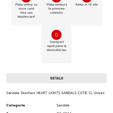
Plata online cu
Plata ramburs
Retur in 14 zile
orice card
la primirea
Visa sau
coletului
Mastercard
Transport
rapid pana la
domiciliul tau
DETALII
Sandale Skechers HEART LIGHTS SANDALS-CUTIE CL Unisex
Categorie
Sandale