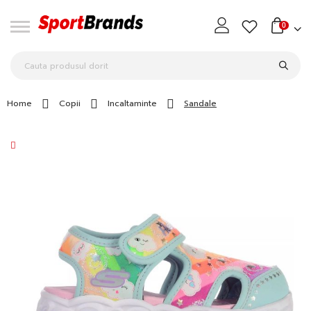
0
Home
Copii
Incaltaminte
Sandale
Skip
to
the
end
of
the
images
gallery