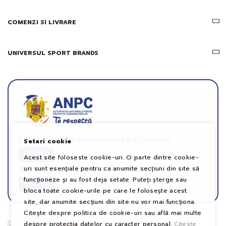
COMENZI SI LIVRARE
UNIVERSUL SPORT BRANDS
SOLUȚIONAREA ALTERNATIVĂ A LITIGIILOR
Setari cookie
DETALII
Acest site foloseste cookie-uri. O parte dintre cookie-
uri sunt esențiale pentru ca anumite secțiuni din site să
SOLUȚIONAREA ONLINE A LITIGIILOR
funcționeze și au fost deja setate. Puteți șterge sau
DETALII
bloca toate cookie-urile pe care le folosește acest
site, dar anumite secțiuni din site nu vor mai funcționa.
Citește despre politica de cookie-uri sau află mai multe
despre protecția datelor cu caracter personal.
Citeste