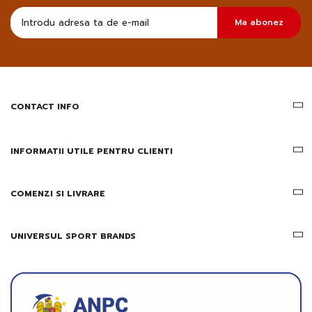
Doresc
Ma abonez
sa
primesc
pe
email
informatii
despre
produsele
CONTACT INFO
si
ofertele
Gridsport
INFORMATII UTILE PENTRU CLIENTI
COMENZI SI LIVRARE
UNIVERSUL SPORT BRANDS