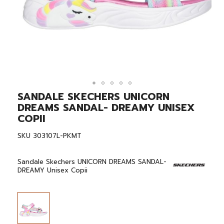
SANDALE SKECHERS UNICORN
Skip
to
DREAMS SANDAL- DREAMY UNISEX
the
COPII
beginning
of
SKU
303107L-PKMT
the
images
gallery
Sandale Skechers UNICORN DREAMS SANDAL-
DREAMY Unisex Copii