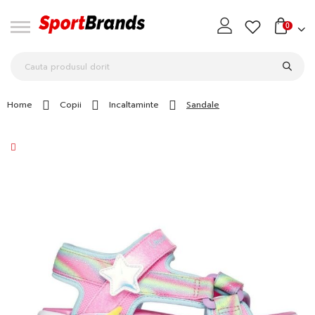
0
Home
Copii
Incaltaminte
Sandale
Skip
to
the
end
of
the
images
gallery