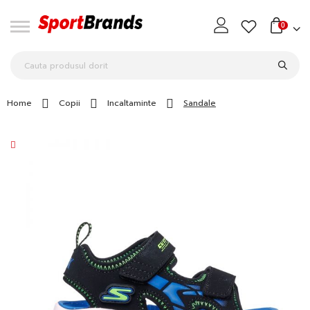
0
Home
Copii
Incaltaminte
Sandale
Skip
to
the
end
of
the
images
gallery