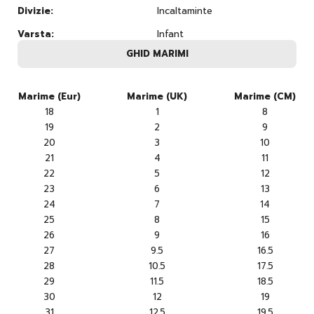
Divizie:
Incaltaminte
Varsta:
Infant
GHID MARIMI
Marime (Eur)
Marime (UK)
Marime (CM)
18
1
8
19
2
9
20
3
10
21
4
11
22
5
12
23
6
13
24
7
14
25
8
15
26
9
16
27
9.5
16.5
28
10.5
17.5
29
11.5
18.5
30
12
19
31
12.5
19.5