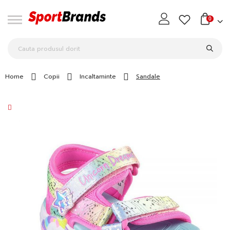
0
Home
Copii
Incaltaminte
Sandale
Skip
to
the
end
of
the
images
gallery