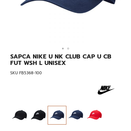
SAPCA NIKE U NK CLUB CAP U CB
Skip
to
FUT WSH L UNISEX
the
beginning
SKU
FB5368-100
of
the
images
gallery