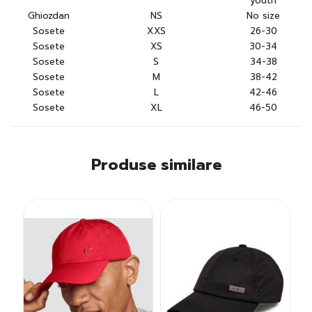
youth
Ghiozdan
NS
No size
Sosete
XXS
26-30
Sosete
XS
30-34
Sosete
S
34-38
Sosete
M
38-42
Sosete
L
42-46
Sosete
XL
46-50
Produse similare