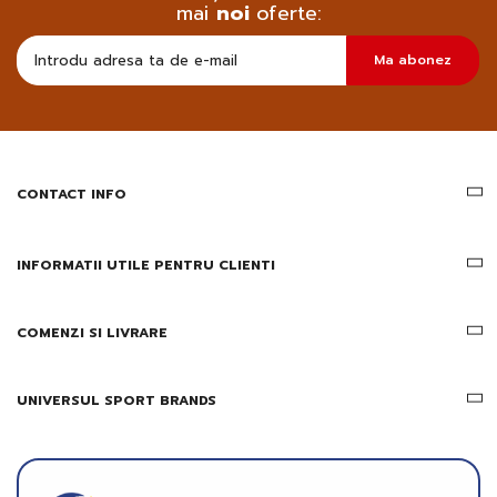
mai
noi
oferte:
Doresc
Ma abonez
sa
primesc
pe
email
informatii
despre
produsele
CONTACT INFO
si
ofertele
Gridsport
INFORMATII UTILE PENTRU CLIENTI
COMENZI SI LIVRARE
UNIVERSUL SPORT BRANDS