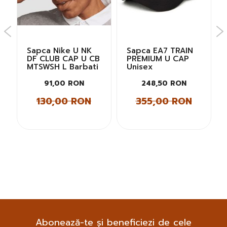
Sapca Nike U NK
Sapca EA7 TRAIN
I
DF CLUB CAP U CB
PREMIUM U CAP
MTSWSH L Barbati
Unisex
91,00 RON
248,50 RON
130,00 RON
355,00 RON
Abonează-te și beneficiezi de cele