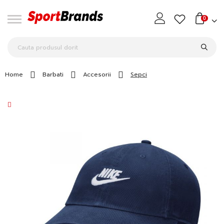
0
Home
Barbati
Accesorii
Sepci
Skip
to
the
end
of
the
images
gallery