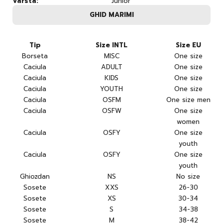
Varsta:
Junior
GHID MARIMI
Tip
Size INTL
Size EU
Borseta
MISC
One size
Caciula
ADULT
One size
Caciula
KIDS
One size
Caciula
YOUTH
One size
Caciula
OSFM
One size men
Caciula
OSFW
One size
women
Caciula
OSFY
One size
youth
Caciula
OSFY
One size
youth
Ghiozdan
NS
No size
Sosete
XXS
26-30
Sosete
XS
30-34
Sosete
S
34-38
Sosete
M
38-42