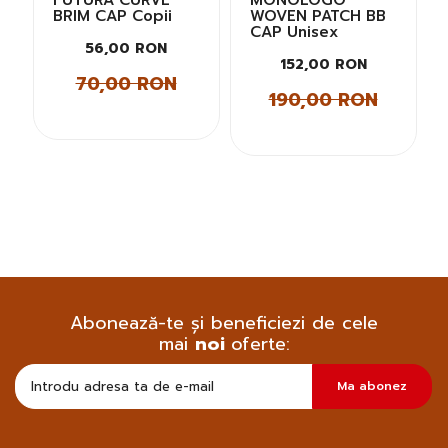
FUTURA CURVE
MONOLOGO
BRIM CAP Copii
WOVEN PATCH BB
CAP Unisex
56,00 RON
152,00 RON
70,00 RON
190,00 RON
Abonează-te și beneficiezi de cele
mai
noi
oferte:
Doresc
Ma abonez
sa
primesc
pe
email