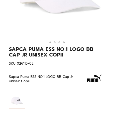
SAPCA PUMA ESS NO.1 LOGO BB
Skip
to
CAP JR UNISEX COPII
the
beginning
SKU
026115-02
of
the
images
Sapca Puma ESS NO.1 LOGO BB Cap Jr
gallery
Unisex Copii