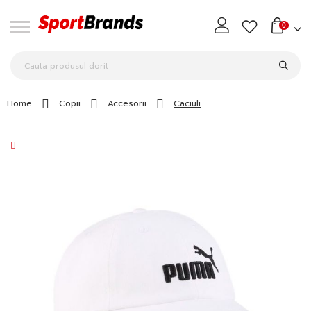
0
Home
Copii
Accesorii
Caciuli
Skip
to
the
end
of
the
images
gallery