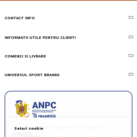
informatii
despre
produsele
CONTACT INFO
si
ofertele
Gridsport
INFORMATII UTILE PENTRU CLIENTI
COMENZI SI LIVRARE
UNIVERSUL SPORT BRANDS
SOLUȚIONAREA ALTERNATIVĂ A LITIGIILOR
Setari cookie
DETALII