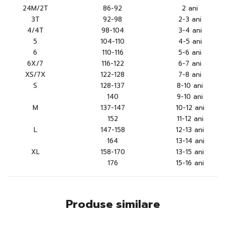
24M/2T
86-92
2 ani
3T
92-98
2-3 ani
4/4T
98-104
3-4 ani
5
104-110
4-5 ani
6
110-116
5-6 ani
6X/7
116-122
6-7 ani
XS/7X
122-128
7-8 ani
S
128-137
8-10 ani
140
9-10 ani
M
137-147
10-12 ani
152
11-12 ani
L
147-158
12-13 ani
164
13-14 ani
XL
158-170
13-15 ani
176
15-16 ani
Produse similare