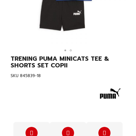
TRENING PUMA MINICATS TEE &
Skip
to
SHORTS SET COPII
the
beginning
SKU
845839-18
of
the
images
gallery