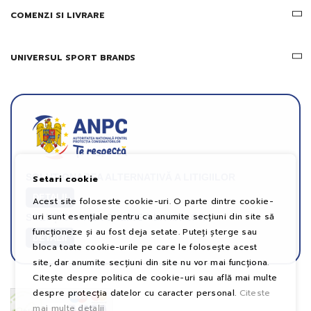
COMENZI SI LIVRARE
UNIVERSUL SPORT BRANDS
SOLUȚIONAREA ALTERNATIVĂ A LITIGIILOR
Setari cookie
DETALII
Acest site foloseste cookie-uri. O parte dintre cookie-
uri sunt esențiale pentru ca anumite secțiuni din site să
SOLUȚIONAREA ONLINE A LITIGIILOR
funcționeze și au fost deja setate. Puteți șterge sau
DETALII
bloca toate cookie-urile pe care le folosește acest
site, dar anumite secțiuni din site nu vor mai funcționa.
Citește despre politica de cookie-uri sau află mai multe
despre protecția datelor cu caracter personal.
Citeste
mai multe detalii