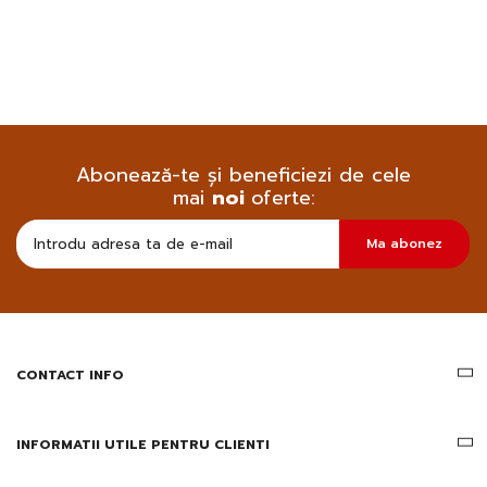
Abonează-te și beneficiezi de cele
mai
noi
oferte:
Doresc
Ma abonez
sa
primesc
pe
email
informatii
despre
produsele
CONTACT INFO
si
ofertele
Gridsport
INFORMATII UTILE PENTRU CLIENTI