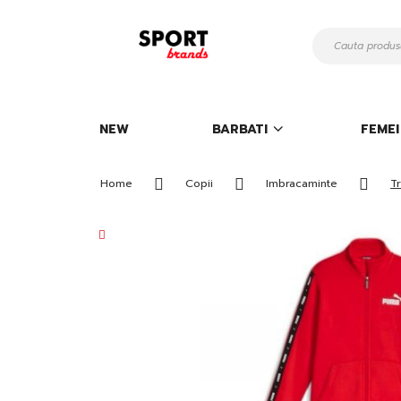
Mergeti
la
Continut
NEW
BARBATI
FEMEI
Home
Copii
Imbracaminte
Tr
Skip
to
the
end
of
the
images
gallery