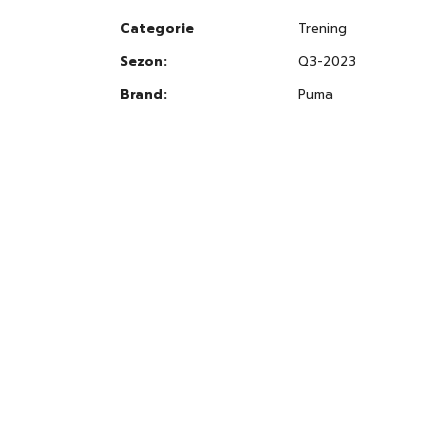
images
gallery
Categorie
Trening
Sezon:
Q3-2023
Brand:
Puma