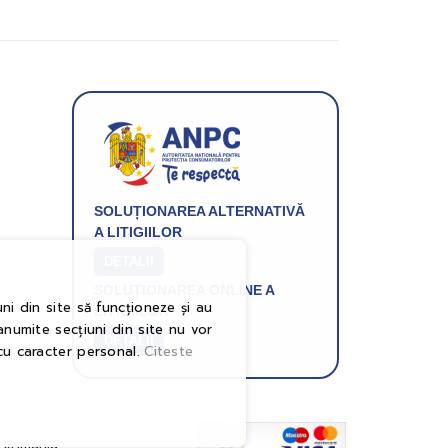
SOLUȚIONAREA ALTERNATIVĂ
A LITIGIILOR
DETALII
SOLUȚIONAREA ONLINE A
ni din site să funcționeze și au
LITIGIILOR
anumite secțiuni din site nu vor
DETALII
cu caracter personal.
Citeste
n Romania