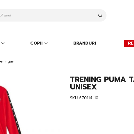
Cauta
COPII
BRANDURI
RE
eninguri
TRENING PUMA T
UNISEX
SKU
670114-10