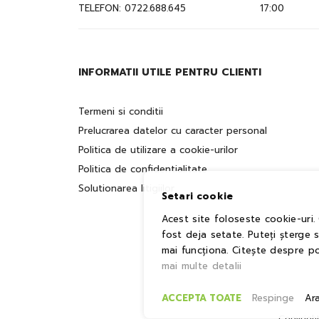
TELEFON:
0722.688.645
17:00
INFORMATII UTILE PENTRU CLIENTI
Termeni si conditii
Prelucrarea datelor cu caracter personal
Politica de utilizare a cookie-urilor
Politica de confidentialitate
Solutionarea litigiilor
Setari cookie
Acest site foloseste cookie-uri.
fost deja setate. Puteți șterge 
mai funcționa. Citește despre po
mai multe detalii
ACCEPTA TOATE
Respinge
Ar
Copyrigh