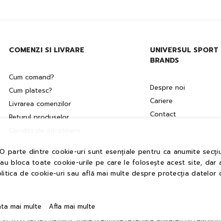
COMENZI SI LIVRARE
UNIVERSUL SPORT
BRANDS
Cum comand?
Despre noi
Cum platesc?
Cariere
Livrarea comenzilor
Contact
Returul produselor
Conditii de intretinere
 O parte dintre cookie-uri sunt esențiale pentru ca anumite secțiu
sau bloca toate cookie-urile pe care le folosește acest site, dar 
litica de cookie-uri sau află mai multe despre protecția datelor 
ata mai multe
Afla mai multe
Leadlio
t © 2021 SPORT BRANDS. Toate drepturile rezervate. Powered by