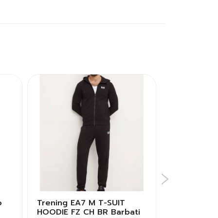
o
Trening EA7 M T-SUIT
Trening EA7
HOODIE FZ CH BR Barbati
BOY T-SUIT