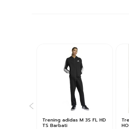
oly Tape
Trening adidas M 3S FL HD
Tr
TS Barbati
HO