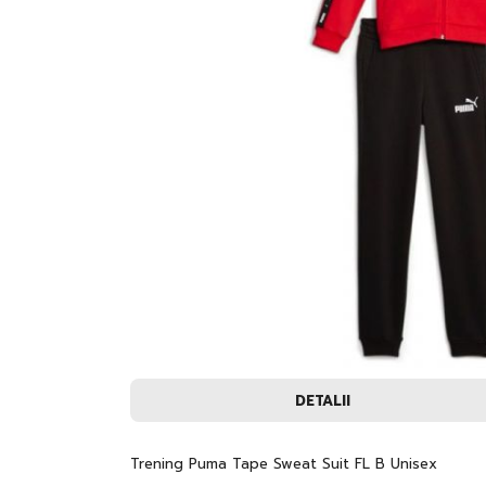
Skip
DETALII
to
the
beginning
of
Trening Puma Tape Sweat Suit FL B Unisex
the