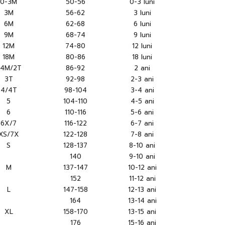
0-3M
50-56
0-3 luni
3M
56-62
3 luni
6M
62-68
6 luni
9M
68-74
9 luni
12M
74-80
12 luni
18M
80-86
18 luni
24M/2T
86-92
2 ani
3T
92-98
2-3 ani
4/4T
98-104
3-4 ani
5
104-110
4-5 ani
6
110-116
5-6 ani
6X/7
116-122
6-7 ani
XS/7X
122-128
7-8 ani
S
128-137
8-10 ani
140
9-10 ani
M
137-147
10-12 ani
152
11-12 ani
L
147-158
12-13 ani
164
13-14 ani
XL
158-170
13-15 ani
176
15-16 ani