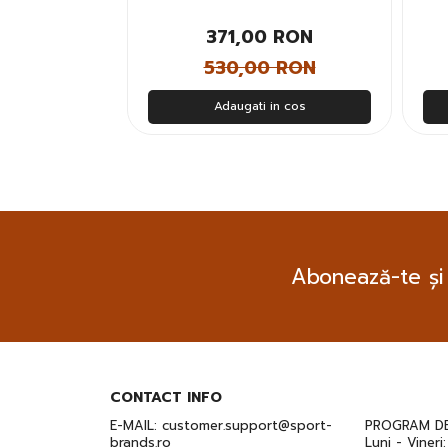
Bar
 RON
371,00 RON
 RON
530,00 RON
n cos
Adaugati in cos
Abonează-te și
CONTACT INFO
E-MAIL:
customer.support@sport-
PROGRAM DE
brands.ro
Luni - Vineri