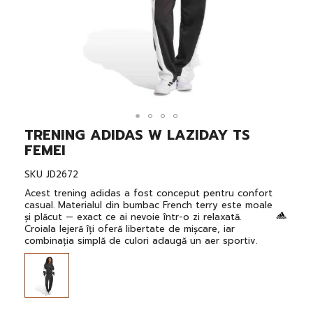
TRENING ADIDAS W LAZIDAY TS
Skip
to
FEMEI
the
beginning
SKU
JD2672
of
the
Acest trening adidas a fost conceput pentru confort
images
casual. Materialul din bumbac French terry este moale
gallery
și plăcut — exact ce ai nevoie într-o zi relaxată.
Croiala lejeră îți oferă libertate de mișcare, iar
combinația simplă de culori adaugă un aer sportiv.