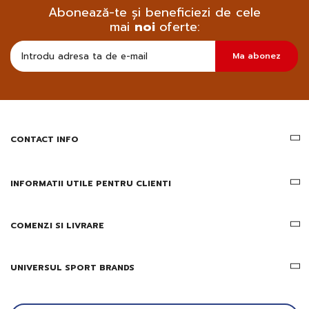
Abonează-te și beneficiezi de cele
mai
noi
oferte:
Doresc
Ma abonez
sa
primesc
pe
email
informatii
despre
produsele
CONTACT INFO
si
ofertele
Gridsport
INFORMATII UTILE PENTRU CLIENTI
COMENZI SI LIVRARE
UNIVERSUL SPORT BRANDS