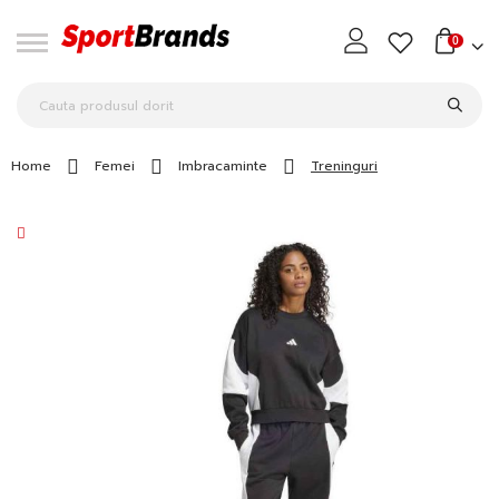
0
Home
Femei
Imbracaminte
Treninguri
Skip
to
the
end
of
the
images
gallery