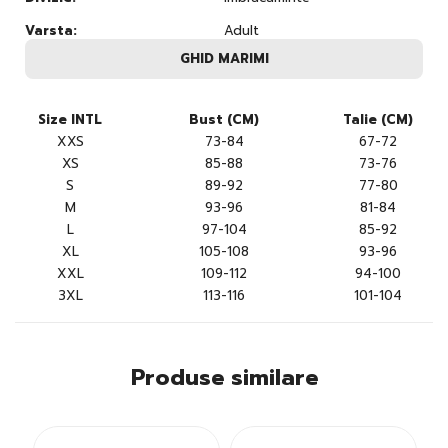
Varsta:
Adult
GHID MARIMI
Size INTL
Bust (CM)
Talie (CM)
XXS
73-84
67-72
XS
85-88
73-76
S
89-92
77-80
M
93-96
81-84
L
97-104
85-92
XL
105-108
93-96
XXL
109-112
94-100
3XL
113-116
101-104
Produse similare