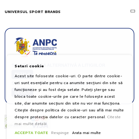
UNIVERSUL SPORT BRANDS
SOLUȚIONAREA ALTERNATIVĂ A LITIGIILOR
Setari cookie
DETALII
Acest site foloseste cookie-uri. O parte dintre cookie-
uri sunt esențiale pentru ca anumite secțiuni din site să
SOLUȚIONAREA ONLINE A LITIGIILOR
funcționeze și au fost deja setate. Puteți șterge sau
DETALII
bloca toate cookie-urile pe care le folosește acest
site, dar anumite secțiuni din site nu vor mai funcționa.
Citește despre politica de cookie-uri sau află mai multe
despre protecția datelor cu caracter personal.
Citeste
mai multe detalii
ACCEPTA TOATE
Respinge
Arata mai multe