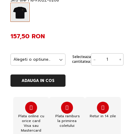
SKU
8NPT18-PJ02Z-0208
of
the
images
gallery
157,50 RON
Selecteaza
-
+
cantitatea:
ADAUGA IN COS
Plata online cu
Plata ramburs
Retur in 14 zile
orice card
la primirea
Visa sau
coletului
Mastercard