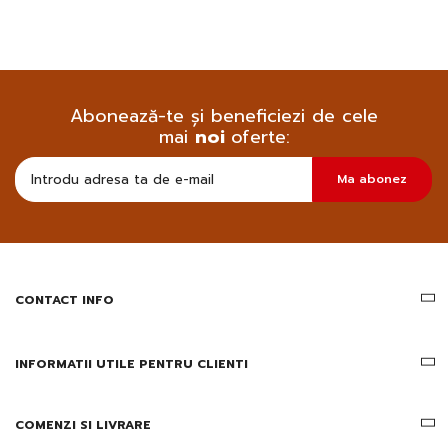
Abonează-te și beneficiezi de cele
mai
noi
oferte:
Doresc
Ma abonez
sa
primesc
pe
email
informatii
despre
produsele
CONTACT INFO
si
ofertele
Gridsport
INFORMATII UTILE PENTRU CLIENTI
COMENZI SI LIVRARE