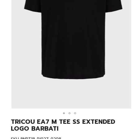
TRICOU EA7 M TEE SS EXTENDED
Skip
to
LOGO BARBATI
the
beginning