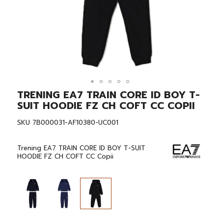
TRENING EA7 TRAIN CORE ID BOY T-
Skip
to
SUIT HOODIE FZ CH COFT CC COPII
the
beginning
SKU
7B000031-AF10380-UC001
of
the
images
Trening EA7 TRAIN CORE ID BOY T-SUIT
gallery
HOODIE FZ CH COFT CC Copii