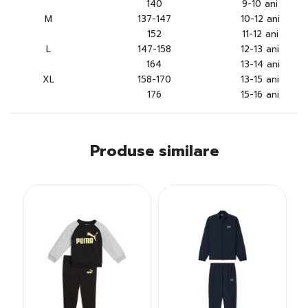
140
9-10 ani
M
137-147
10-12 ani
152
11-12 ani
L
147-158
12-13 ani
164
13-14 ani
XL
158-170
13-15 ani
176
15-16 ani
Produse similare