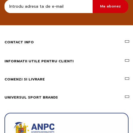
Doresc
Ma abonez
sa
primesc
pe
email
informatii
despre
produsele
CONTACT INFO
si
ofertele
Gridsport
INFORMATII UTILE PENTRU CLIENTI
COMENZI SI LIVRARE
UNIVERSUL SPORT BRANDS