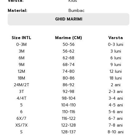
Varsta:
Kids
Material:
Bumbac
GHID MARIMI
Size INTL
Marime (CM)
Varsta
0-3M
50-56
0-3 luni
3M
56-62
3 luni
6M
62-68
6 luni
9M
68-74
9 luni
12M
74-80
12 luni
18M
80-86
18 luni
24M/2T
86-92
2 ani
3T
92-98
2-3 ani
4/4T
98-104
3-4 ani
5
104-110
4-5 ani
6
110-116
5-6 ani
6X/7
116-122
6-7 ani
XS/7X
122-128
7-8 ani
S
128-137
8-10 ani